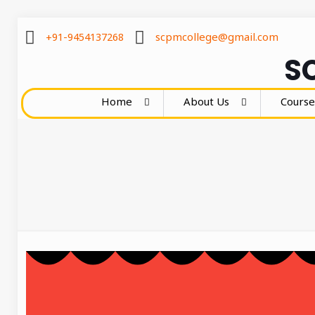
+91-9454137268
scpmcollege@gmail.com
SC
Home
About Us
Course