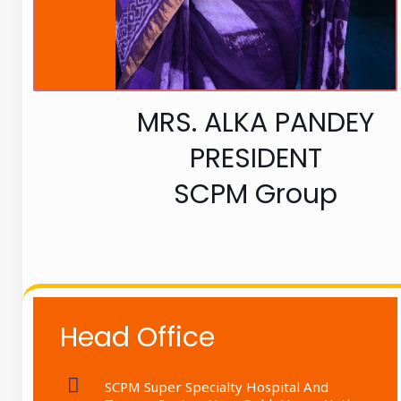
MRS. ALKA PANDEY
PRESIDENT
SCPM Group
Head Office
SCPM Super Specialty Hospital And