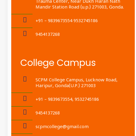
Trauma Center, Near Dukh Haran Nath
Mandir Station Road (u.p.) 271003, Gonda.
+91 – 9839673554 9532745186
9454137268
College Campus
SCPM College Campus, Lucknow Road,
Haripur, Gonda(U.P.) 271003
+91 – 9839673554, 9532745186
9454137268
scpmcollege@gmail.com